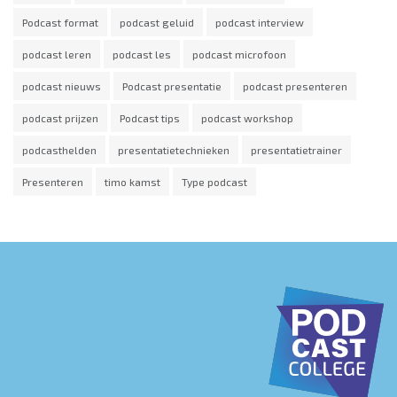
Podcast format
podcast geluid
podcast interview
podcast leren
podcast les
podcast microfoon
podcast nieuws
Podcast presentatie
podcast presenteren
podcast prijzen
Podcast tips
podcast workshop
podcasthelden
presentatietechnieken
presentatietrainer
Presenteren
timo kamst
Type podcast