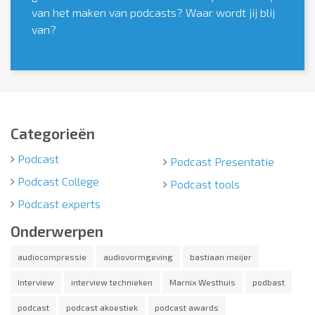
van het maken van podcasts? Waar wordt jij blij
van?
Categorieën
Podcast
Podcast Presentatie
Podcast College
Podcast tools
Podcast experts
Onderwerpen
audiocompressie
audiovormgeving
bastiaan meijer
Interview
interview technieken
Marnix Westhuis
podbast
podcast
podcast akoestiek
podcast awards