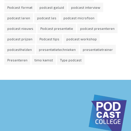
Podcast format
podcast geluid
podcast interview
podcast leren
podcast les
podcast microfoon
podcast nieuws
Podcast presentatie
podcast presenteren
podcast prijzen
Podcast tips
podcast workshop
podcasthelden
presentatietechnieken
presentatietrainer
Presenteren
timo kamst
Type podcast