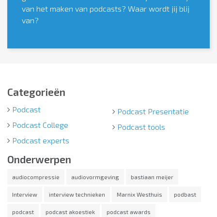
van het maken van podcasts? Waar wordt jij blij
van?
Categorieën
Podcast
Podcast Presentatie
Podcast College
Podcast tools
Podcast experts
Onderwerpen
audiocompressie
audiovormgeving
bastiaan meijer
Interview
interview technieken
Marnix Westhuis
podbast
podcast
podcast akoestiek
podcast awards