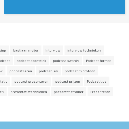
ving
bastiaan meijer
Interview
interview technieken
odcast
podcast akoestiek
podcast awards
Podcast format
ew
podcast leren
podcast les
podcast microfoon
tatie
podcast presenteren
podcast prijzen
Podcast tips
den
presentatietechnieken
presentatietrainer
Presenteren