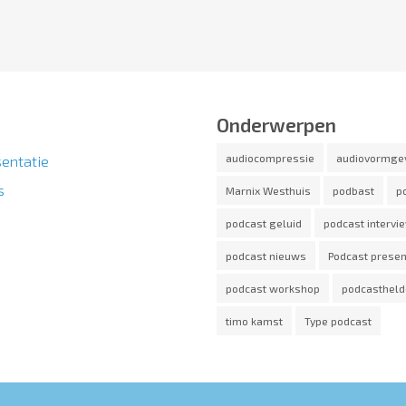
Onderwerpen
audiocompressie
audiovormge
entatie
s
Marnix Westhuis
podbast
p
podcast geluid
podcast intervi
podcast nieuws
Podcast presen
podcast workshop
podcasthel
timo kamst
Type podcast