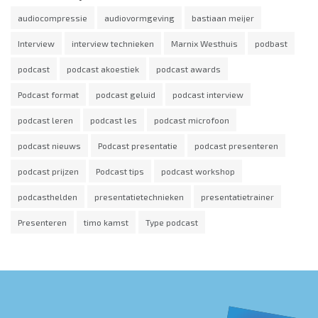
audiocompressie
audiovormgeving
bastiaan meijer
Interview
interview technieken
Marnix Westhuis
podbast
podcast
podcast akoestiek
podcast awards
Podcast format
podcast geluid
podcast interview
podcast leren
podcast les
podcast microfoon
podcast nieuws
Podcast presentatie
podcast presenteren
podcast prijzen
Podcast tips
podcast workshop
podcasthelden
presentatietechnieken
presentatietrainer
Presenteren
timo kamst
Type podcast