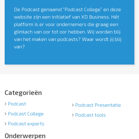
De Podcast genaamd “Podcast College” en deze
website zijn een initiatief van XD Business. Hét
platform is er voor ondernemers die graag een
glimlach van oor tot oor hebben. Wij worden blij
van het maken van podcasts? Waar wordt jij blij
van?
Categorieën
Podcast
Podcast Presentatie
Podcast College
Podcast tools
Podcast experts
Onderwerpen